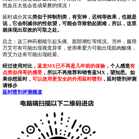
然血压太低会造成晕厥的情况！
延时成分其实
类似于抑制剂类，有安神，迟钝等效果，也就是
说，它会削减你的性欲望，可能会导致勃起困难，所以，这里
就体现出双效的可取之处。
总之：这三种药都能引起头痛、面部潮红等情况。另外，服用
万艾可有可能出现视觉异常，使用希爱力可能出现肌肉酸痛，
而艾力达有可能出现眩晕。
经过使用对比，
蓝龙MX已不再是几年前的体验
，个人感觉
有
点类似伟哥的感受
，所以不再推荐和销售蓝MX，望知悉。如
果你想延时，
可以使用更安全的外用延时喷剂
，延时喷剂评测
请移步
延时喷剂评测频道