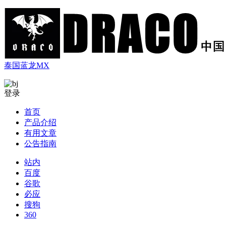
泰国蓝龙MX
登录
首页
产品介绍
有用文章
公告指南
站内
百度
谷歌
必应
搜狗
360