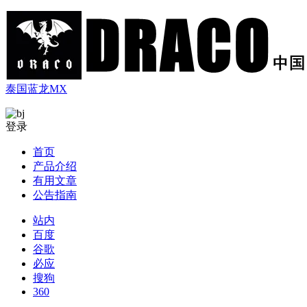
泰国蓝龙MX
登录
首页
产品介绍
有用文章
公告指南
站内
百度
谷歌
必应
搜狗
360