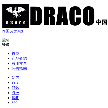
泰国蓝龙MX
登录
首页
产品介绍
有用文章
公告指南
站内
百度
谷歌
必应
搜狗
360