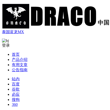
泰国蓝龙MX
登录
首页
产品介绍
有用文章
公告指南
站内
百度
谷歌
必应
搜狗
360